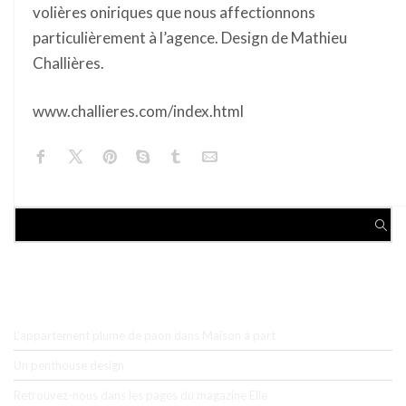
volières oniriques que nous affectionnons
particulièrement à l’agence. Design de Mathieu
Challières.
www.challieres.com/index.html
ARTICLES RÉCENTS
L’appartement plume de paon dans Maison à part
Un penthouse design
Retrouvez-nous dans les pages du magazine Elle