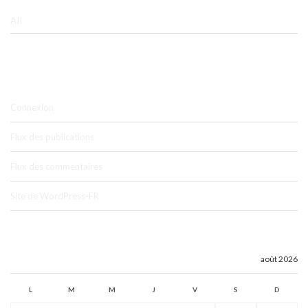
All
MÉTA
Connexion
Flux des publications
Flux des commentaires
Site de WordPress-FR
août 2026
L
M
M
J
V
S
D