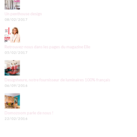
Un penthouse design
08/02/2017
Retrouvez-nous dans les pages du magazine Elle
05/02/2017
Designheure, notre fournisseur de luminaires 100% français
06/09/2016
Domozoom parle de nous !
22/02/2016