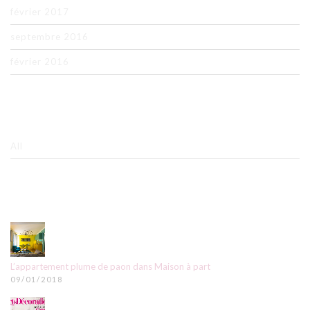
février 2017
septembre 2016
février 2016
CATÉGORIES
All
RECENT POSTS
L’appartement plume de paon dans Maison à part
09/01/2018