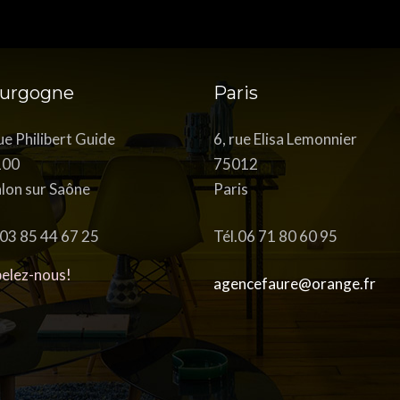
urgogne
Paris
rue Philibert Guide
6, rue Elisa Lemonnier
100
75012
lon sur Saône
Paris
.03 85 44 67 25
Tél.06 71 80 60 95
elez-nous!
agencefaure@orange.fr