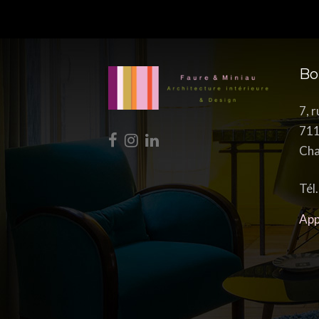
Bo
7, 
71
Cha
Tél
App