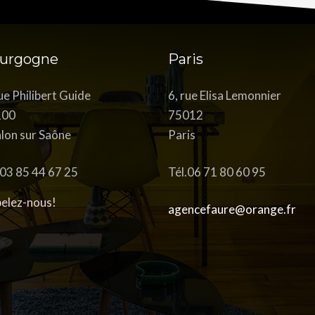
urgogne
Paris
rue Philibert Guide
6, rue Elisa Lemonnier
100
75012
lon sur Saône
Paris
.03 85 44 67 25
Tél.06 71 80 60 95
elez-nous!
agencefaure@orange.fr